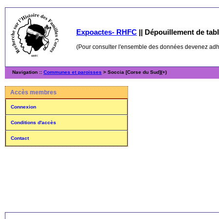
Expoactes- RHFC
||
Dépouillement de table
(Pour consulter l'ensemble des données devenez ad
Navigation ::
Communes et paroisses
> Soccia [Corse du Sud](+)
Accès membres
Connexion
Conditions d'accès
Contact