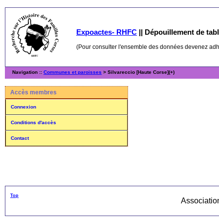
Expoactes- RHFC
||
Dépouillement de table
(Pour consulter l'ensemble des données devenez ad
Navigation ::
Communes et paroisses
> Silvareccio [Haute Corse](+)
Accès membres
Connexion
Conditions d'accès
Contact
Top
Associati