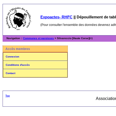
Expoactes- RHFC
||
Dépouillement de table
(Pour consulter l'ensemble des données devenez ad
Navigation ::
Communes et paroisses
> Silvareccio [Haute Corse](+)
Accès membres
Connexion
Conditions d'accès
Contact
Top
Associati