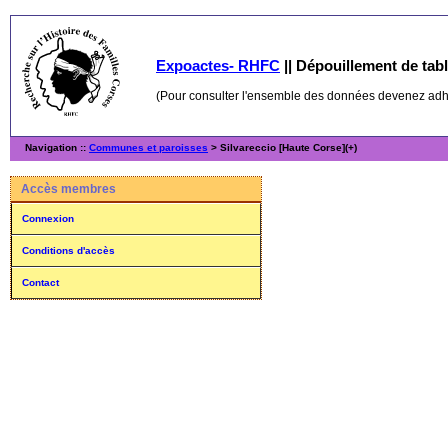
Expoactes- RHFC
||
Dépouillement de table
(Pour consulter l'ensemble des données devenez ad
Navigation ::
Communes et paroisses
> Silvareccio [Haute Corse](+)
Accès membres
Connexion
Conditions d'accès
Contact