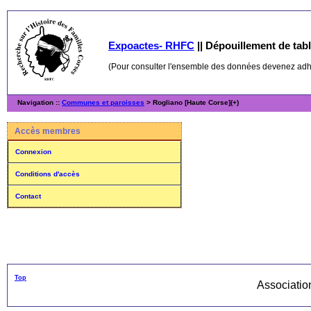
Expoactes- RHFC
||
Dépouillement de table
(Pour consulter l'ensemble des données devenez ad
Navigation ::
Communes et paroisses
> Rogliano [Haute Corse](+)
Accès membres
Connexion
Conditions d'accès
Contact
Top
Associati