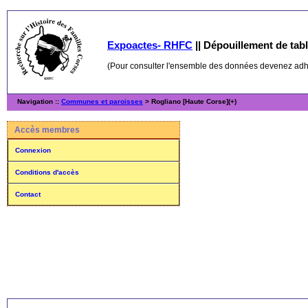
Expoactes- RHFC
||
Dépouillement de table
(Pour consulter l'ensemble des données devenez ad
Navigation ::
Communes et paroisses
> Rogliano [Haute Corse](+)
Accès membres
Connexion
Conditions d'accès
Contact