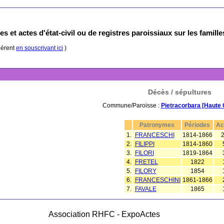
s et actes d'état-civil ou de registres paroissiaux sur les famill
hérent
en souscrivant ici
)
Décès / sépultures
Commune/Paroisse :
Pietracorbara [Haute 
Patronymes
Périodes
Ac
1.
FRANCESCHI
1814-1866
2.
FILIPPI
1814-1860
3.
FILORI
1819-1864
4.
FRETEL
1822
5.
FILORY
1854
6.
FRANCESCHINI
1861-1866
7.
FAVALE
1865
Association RHFC - ExpoActes