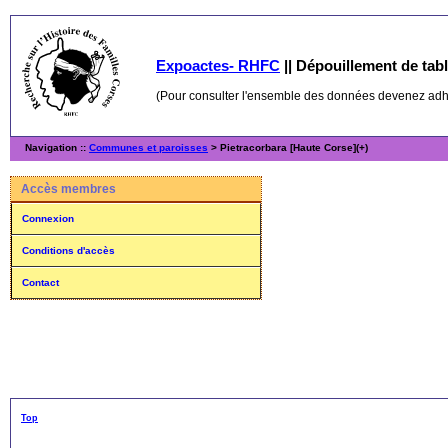
Expoactes- RHFC
||
Dépouillement de table
(Pour consulter l'ensemble des données devenez ad
Navigation ::
Communes et paroisses
> Pietracorbara [Haute Corse](+)
Accès membres
Connexion
Conditions d'accès
Contact
Top