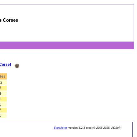
es Corses
Corse]
tes
22
5
3
1
1
2
1
ExpoActes
version 3.2.2-prod (©
2005-2015, ADSoft)