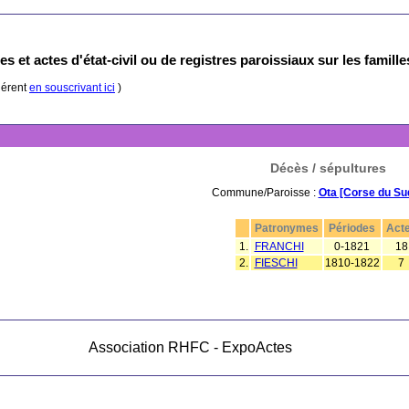
s et actes d'état-civil ou de registres paroissiaux sur les famill
hérent
en souscrivant ici
)
Décès / sépultures
Commune/Paroisse :
Ota [Corse du Su
Patronymes
Périodes
Act
1.
FRANCHI
0-1821
18
2.
FIESCHI
1810-1822
7
Association RHFC - ExpoActes