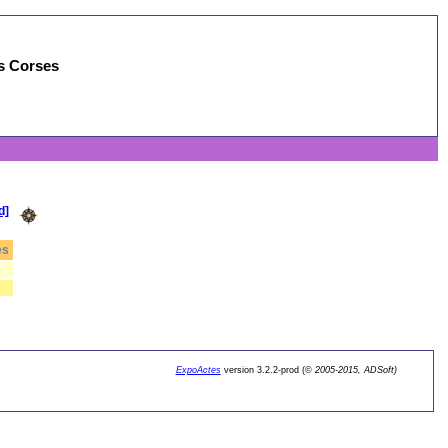
es Corses
d]
es
ExpoActes
version 3.2.2-prod (©
2005-2015, ADSoft)