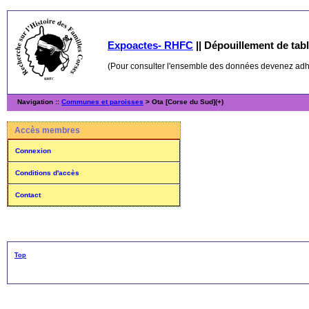
Expoactes- RHFC
||
Dépouillement de table
(Pour consulter l'ensemble des données devenez ad
Navigation ::
Communes et paroisses
> Ota [Corse du Sud](+)
Accès membres
Connexion
Conditions d'accès
Contact
Top