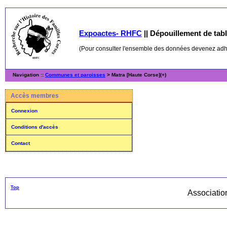
Expoactes- RHFC
||
Dépouillement de table
(Pour consulter l'ensemble des données devenez ad
Navigation ::
Communes et paroisses
> Matra [Haute Corse](+)
Accès membres
Connexion
Conditions d'accès
Contact
Top
Associati