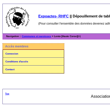
Expoactes- RHFC
||
Dépouillement de table
(Pour consulter l'ensemble des données devenez ad
Navigation ::
Communes et paroisses
> Lento [Haute Corse](+)
Accès membres
Connexion
Conditions d'accès
Contact
Top
Associati