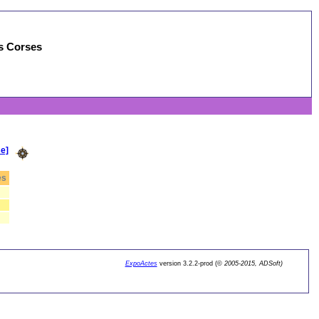
es Corses
e]
es
ExpoActes
version 3.2.2-prod (©
2005-2015, ADSoft)