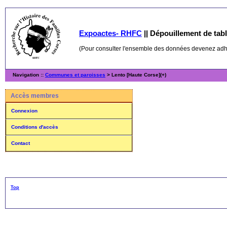
Expoactes- RHFC
||
Dépouillement de table
(Pour consulter l'ensemble des données devenez ad
Navigation ::
Communes et paroisses
> Lento [Haute Corse](+)
Accès membres
Connexion
Conditions d'accès
Contact
Top