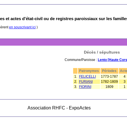
s et actes d'état-civil ou de registres paroissiaux sur les famill
hérent
en souscrivant ici
)
Décès / sépultures
Commune/Paroisse :
Lento [Haute Cors
Patronymes
Périodes
Act
1.
FELICELLI
1773-1787
4
2.
FURIANI
1782-1809
3
3.
FIORINI
1809
1
Association RHFC - ExpoActes