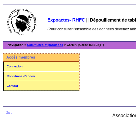
Expoactes- RHFC
||
Dépouillement de table
(Pour consulter l'ensemble des données devenez ad
Navigation ::
Communes et paroisses
> Carbini [Corse du Sud](+)
Accès membres
Connexion
Conditions d'accès
Contact
Top
Associati