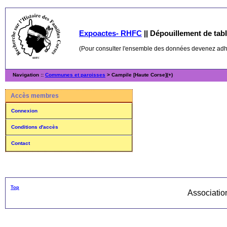
Expoactes- RHFC
||
Dépouillement de table
(Pour consulter l'ensemble des données devenez ad
Navigation ::
Communes et paroisses
> Campile [Haute Corse](+)
Accès membres
Connexion
Conditions d'accès
Contact
Top
Associati