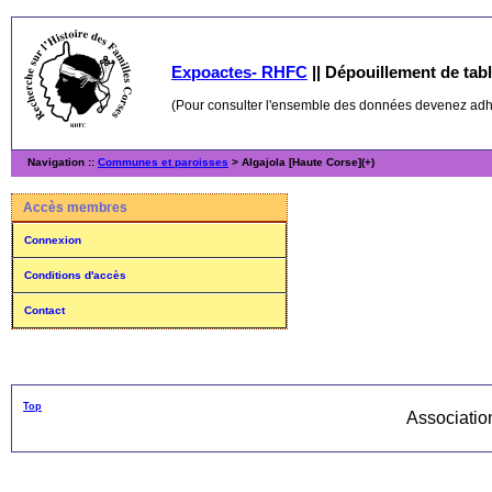
Expoactes- RHFC
||
Dépouillement de table
(Pour consulter l'ensemble des données devenez ad
Navigation ::
Communes et paroisses
> Algajola [Haute Corse](+)
Accès membres
Connexion
Conditions d'accès
Contact
Top
Associati