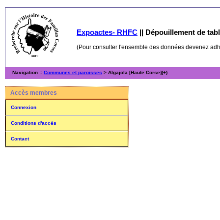
Expoactes- RHFC
||
Dépouillement de table
(Pour consulter l'ensemble des données devenez ad
Navigation ::
Communes et paroisses
> Algajola [Haute Corse](+)
Accès membres
Connexion
Conditions d'accès
Contact