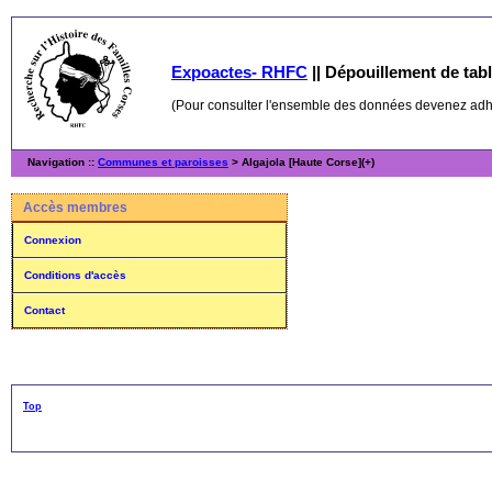
Expoactes- RHFC
||
Dépouillement de table
(Pour consulter l'ensemble des données devenez ad
Navigation ::
Communes et paroisses
> Algajola [Haute Corse](+)
Accès membres
Connexion
Conditions d'accès
Contact
Top