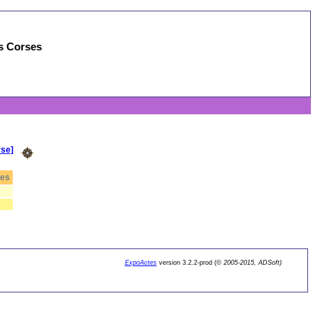
es Corses
rse]
tes
ExpoActes
version 3.2.2-prod (©
2005-2015, ADSoft)