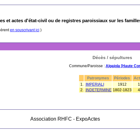
s et actes d'état-civil ou de registres paroissiaux sur les famill
hérent
en souscrivant ici
)
Décès / sépultures
Commune/Paroisse :
Algajola [Haute Co
Patronymes
Périodes
Ac
1.
IMPERIALI
1912
1
2.
INDETERMINE
1802-1823
4
Association RHFC - ExpoActes