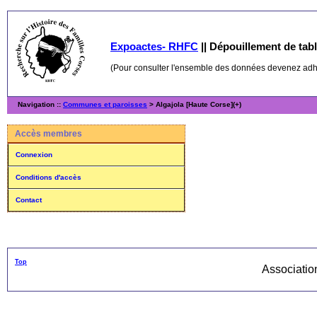
Expoactes- RHFC
||
Dépouillement de table
(Pour consulter l'ensemble des données devenez ad
Navigation ::
Communes et paroisses
> Algajola [Haute Corse](+)
Accès membres
Connexion
Conditions d'accès
Contact
Top
Associati