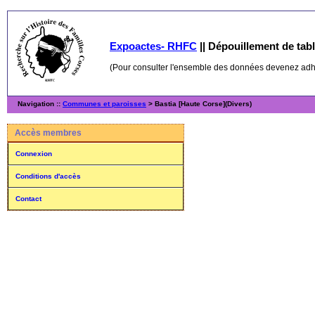
Expoactes- RHFC
||
Dépouillement de table
(Pour consulter l'ensemble des données devenez ad
Navigation ::
Communes et paroisses
> Bastia [Haute Corse](Divers)
Accès membres
Connexion
Conditions d'accès
Contact