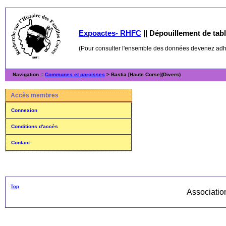
Expoactes- RHFC
||
Dépouillement de table
(Pour consulter l'ensemble des données devenez ad
Navigation ::
Communes et paroisses
> Bastia [Haute Corse](Divers)
Accès membres
Connexion
Conditions d'accès
Contact
Top
Associati