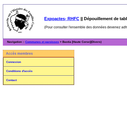
Expoactes- RHFC
||
Dépouillement de table
(Pour consulter l'ensemble des données devenez ad
Navigation ::
Communes et paroisses
> Bastia [Haute Corse](Divers)
Accès membres
Connexion
Conditions d'accès
Contact