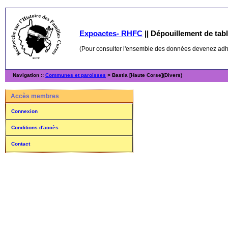
Expoactes- RHFC
||
Dépouillement de table
(Pour consulter l'ensemble des données devenez ad
Navigation ::
Communes et paroisses
> Bastia [Haute Corse](Divers)
Accès membres
Connexion
Conditions d'accès
Contact