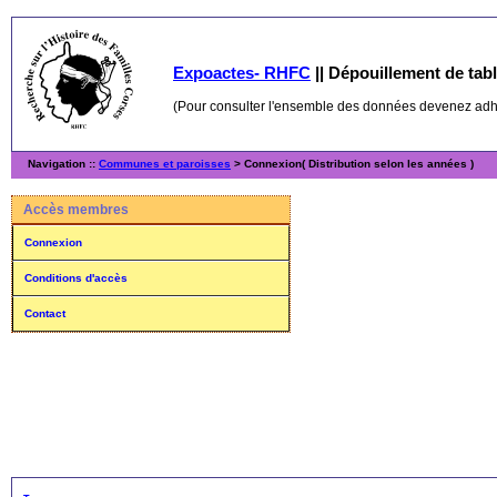
Expoactes- RHFC
||
Dépouillement de table
(Pour consulter l'ensemble des données devenez ad
Navigation ::
Communes et paroisses
> Connexion( Distribution selon les années )
Accès membres
Connexion
Conditions d'accès
Contact