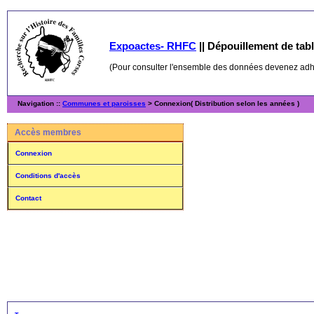
Expoactes- RHFC
||
Dépouillement de table
(Pour consulter l'ensemble des données devenez ad
Navigation ::
Communes et paroisses
> Connexion( Distribution selon les années )
Accès membres
Connexion
Conditions d'accès
Contact