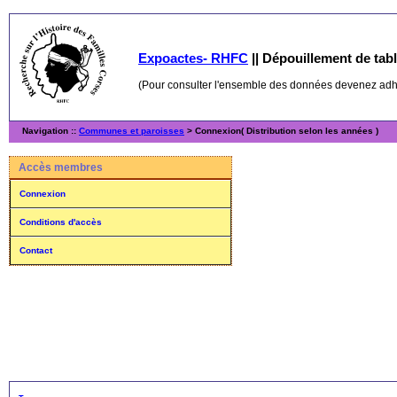
Expoactes- RHFC
||
Dépouillement de table
(Pour consulter l'ensemble des données devenez ad
Navigation ::
Communes et paroisses
> Connexion( Distribution selon les années )
Accès membres
Connexion
Conditions d'accès
Contact