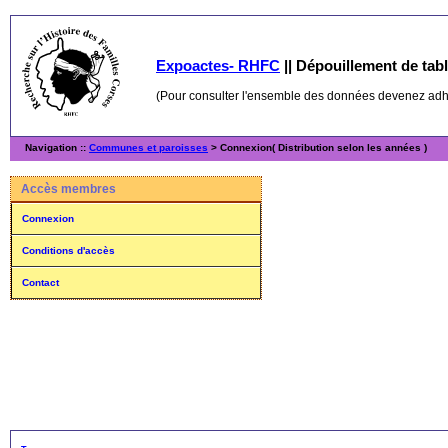
Expoactes- RHFC
||
Dépouillement de table
(Pour consulter l'ensemble des données devenez ad
Navigation ::
Communes et paroisses
> Connexion( Distribution selon les années )
Accès membres
Connexion
Conditions d'accès
Contact