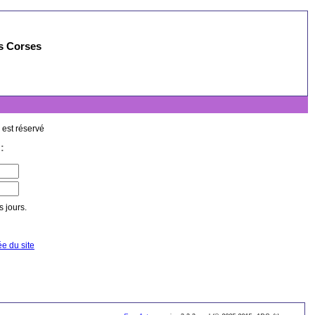
es Corses
 est réservé
:
 jours.
ée du site