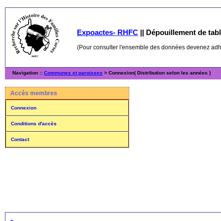
Expoactes- RHFC
||
Dépouillement de table
(Pour consulter l'ensemble des données devenez ad
Navigation ::
Communes et paroisses
> Connexion( Distribution selon les années )
Accès membres
Connexion
Conditions d'accès
Contact