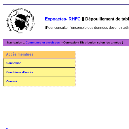
Expoactes- RHFC
||
Dépouillement de table
(Pour consulter l'ensemble des données devenez ad
Navigation ::
Communes et paroisses
> Connexion( Distribution selon les années )
Accès membres
Connexion
Conditions d'accès
Contact