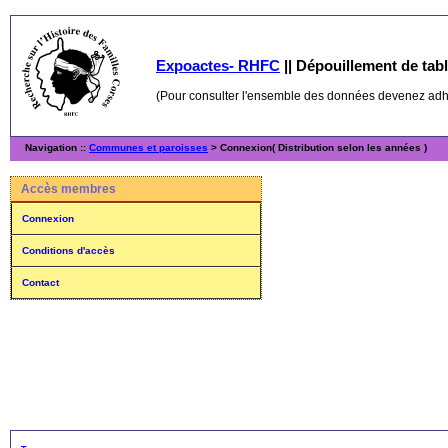
Expoactes- RHFC
||
Dépouillement de table
(Pour consulter l'ensemble des données devenez ad
Navigation ::
Communes et paroisses
> Connexion( Distribution selon les années )
Accès membres
Connexion
Conditions d'accès
Contact