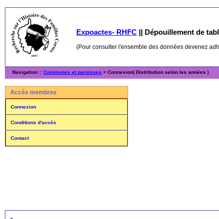
Expoactes- RHFC
||
Dépouillement de table
(Pour consulter l'ensemble des données devenez ad
Navigation ::
Communes et paroisses
> Connexion( Distribution selon les années )
Accès membres
Connexion
Conditions d'accès
Contact