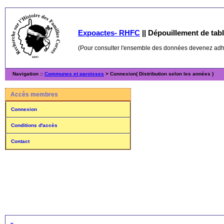
Expoactes- RHFC
||
Dépouillement de table
(Pour consulter l'ensemble des données devenez ad
Navigation ::
Communes et paroisses
> Connexion( Distribution selon les années )
Accès membres
Connexion
Conditions d'accès
Contact