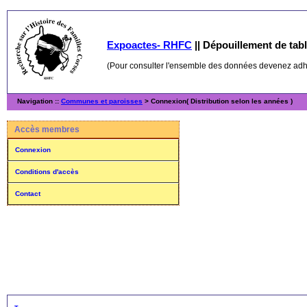
Expoactes- RHFC
||
Dépouillement de table
(Pour consulter l'ensemble des données devenez ad
Navigation ::
Communes et paroisses
> Connexion( Distribution selon les années )
Accès membres
Connexion
Conditions d'accès
Contact