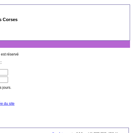
es Corses
 est réservé
:
 jours.
ée du site