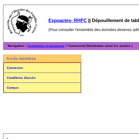
Expoactes- RHFC
||
Dépouillement de table
(Pour consulter l'ensemble des données devenez ad
Navigation ::
Communes et paroisses
> Connexion( Distribution selon les années )
Accès membres
Connexion
Conditions d'accès
Contact