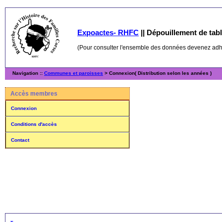
Expoactes- RHFC
||
Dépouillement de table
(Pour consulter l'ensemble des données devenez ad
Navigation ::
Communes et paroisses
> Connexion( Distribution selon les années )
Accès membres
Connexion
Conditions d'accès
Contact