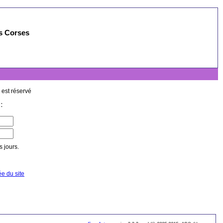
es Corses
 est réservé
:
 jours.
ée du site