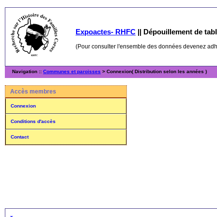
Expoactes- RHFC
||
Dépouillement de table
(Pour consulter l'ensemble des données devenez ad
Navigation ::
Communes et paroisses
> Connexion( Distribution selon les années )
Accès membres
Connexion
Conditions d'accès
Contact