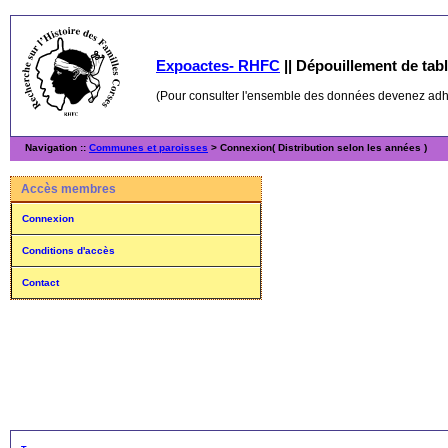
Expoactes- RHFC
||
Dépouillement de table
(Pour consulter l'ensemble des données devenez ad
Navigation ::
Communes et paroisses
> Connexion( Distribution selon les années )
Accès membres
Connexion
Conditions d'accès
Contact