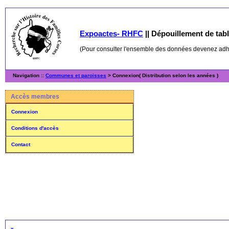
Expoactes- RHFC
||
Dépouillement de table
(Pour consulter l'ensemble des données devenez ad
Navigation ::
Communes et paroisses
> Connexion( Distribution selon les années )
Accès membres
Connexion
Conditions d'accès
Contact