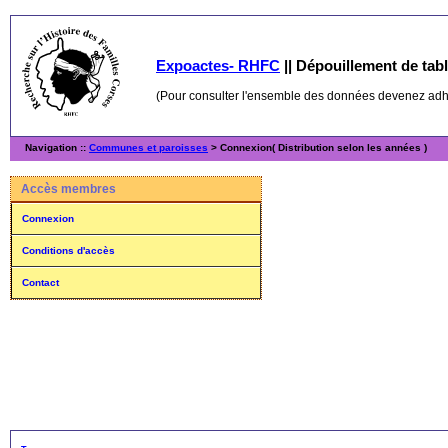
Expoactes- RHFC
||
Dépouillement de table
(Pour consulter l'ensemble des données devenez ad
Navigation ::
Communes et paroisses
> Connexion( Distribution selon les années )
Accès membres
Connexion
Conditions d'accès
Contact