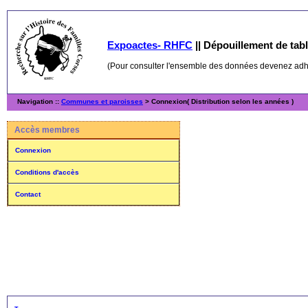
Expoactes- RHFC
||
Dépouillement de table
(Pour consulter l'ensemble des données devenez ad
Navigation ::
Communes et paroisses
> Connexion( Distribution selon les années )
Accès membres
Connexion
Conditions d'accès
Contact