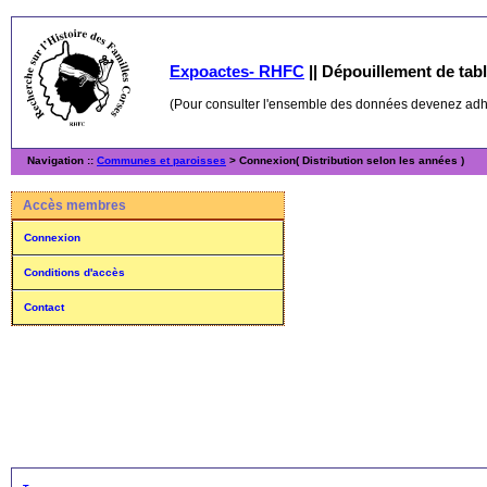
Expoactes- RHFC
||
Dépouillement de table
(Pour consulter l'ensemble des données devenez ad
Navigation ::
Communes et paroisses
> Connexion( Distribution selon les années )
Accès membres
Connexion
Conditions d'accès
Contact