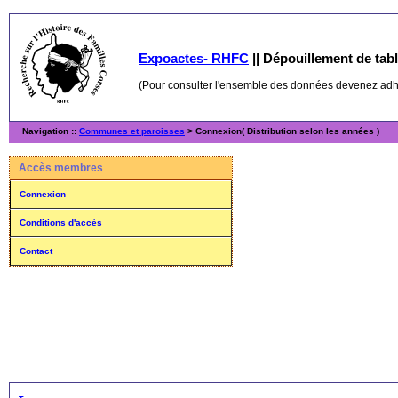
Expoactes- RHFC
||
Dépouillement de table
(Pour consulter l'ensemble des données devenez ad
Navigation ::
Communes et paroisses
> Connexion( Distribution selon les années )
Accès membres
Connexion
Conditions d'accès
Contact