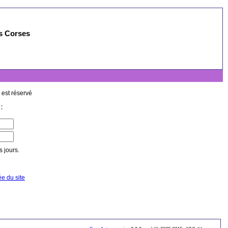
es Corses
 est réservé
:
 jours.
ée du site