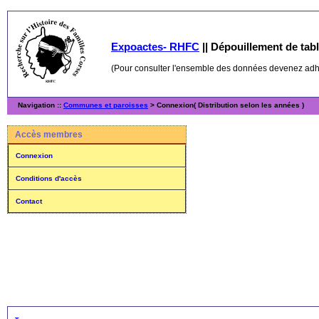
Expoactes- RHFC
||
Dépouillement de table
(Pour consulter l'ensemble des données devenez ad
Navigation ::
Communes et paroisses
> Connexion( Distribution selon les années )
Accès membres
Connexion
Conditions d'accès
Contact