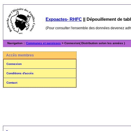
Expoactes- RHFC
||
Dépouillement de table
(Pour consulter l'ensemble des données devenez ad
Navigation ::
Communes et paroisses
> Connexion( Distribution selon les années )
Accès membres
Connexion
Conditions d'accès
Contact