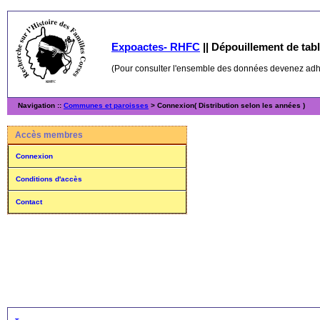
Expoactes- RHFC
||
Dépouillement de table
(Pour consulter l'ensemble des données devenez ad
Navigation ::
Communes et paroisses
> Connexion( Distribution selon les années )
Accès membres
Connexion
Conditions d'accès
Contact