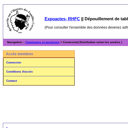
Expoactes- RHFC
||
Dépouillement de table
(Pour consulter l'ensemble des données devenez ad
Navigation ::
Communes et paroisses
> Connexion( Distribution selon les années )
Accès membres
Connexion
Conditions d'accès
Contact