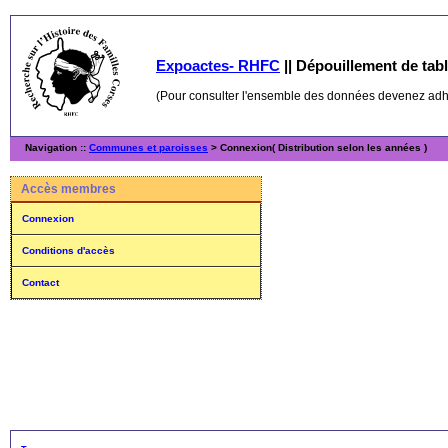
Expoactes- RHFC
||
Dépouillement de table
(Pour consulter l'ensemble des données devenez ad
Navigation ::
Communes et paroisses
> Connexion( Distribution selon les années )
Accès membres
Connexion
Conditions d'accès
Contact