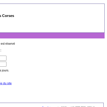
es Corses
 est réservé
:
 jours.
ée du site