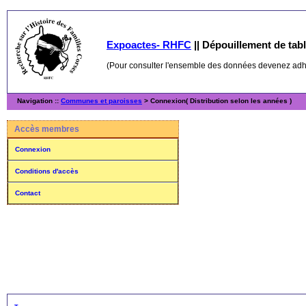
Expoactes- RHFC
||
Dépouillement de table
(Pour consulter l'ensemble des données devenez ad
Navigation ::
Communes et paroisses
> Connexion( Distribution selon les années )
Accès membres
Connexion
Conditions d'accès
Contact