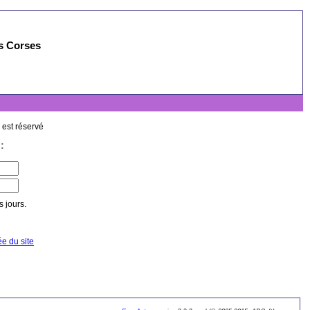
es Corses
 est réservé
:
 jours.
ée du site