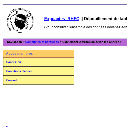
Expoactes- RHFC
||
Dépouillement de table
(Pour consulter l'ensemble des données devenez ad
Navigation ::
Communes et paroisses
> Connexion( Distribution selon les années )
Accès membres
Connexion
Conditions d'accès
Contact