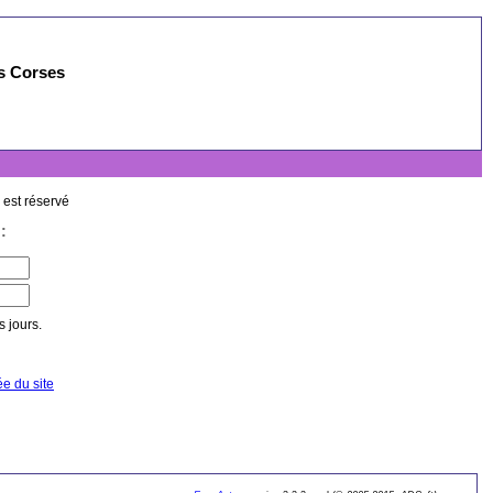
es Corses
 est réservé
:
 jours.
ée du site