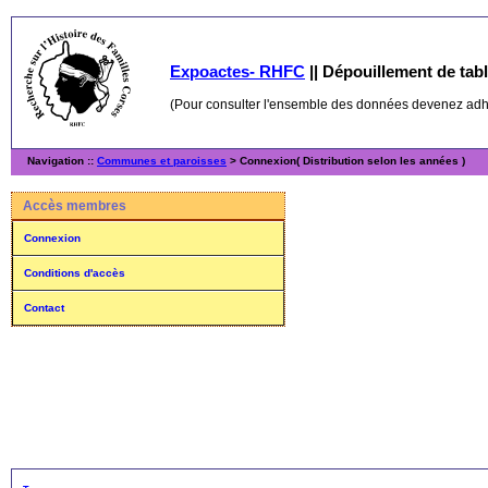
Expoactes- RHFC
||
Dépouillement de table
(Pour consulter l'ensemble des données devenez ad
Navigation ::
Communes et paroisses
> Connexion( Distribution selon les années )
Accès membres
Connexion
Conditions d'accès
Contact