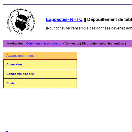
Expoactes- RHFC
||
Dépouillement de table
(Pour consulter l'ensemble des données devenez ad
Navigation ::
Communes et paroisses
> Connexion( Distribution selon les années )
Accès membres
Connexion
Conditions d'accès
Contact