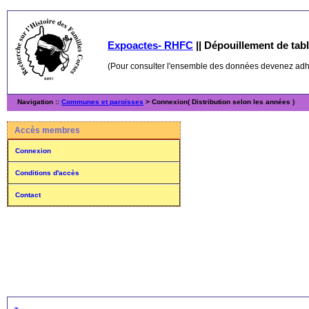
Expoactes- RHFC
||
Dépouillement de table
(Pour consulter l'ensemble des données devenez ad
Navigation ::
Communes et paroisses
> Connexion( Distribution selon les années )
Accès membres
Connexion
Conditions d'accès
Contact